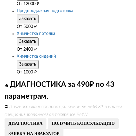
От
12000
₽
Предпродажная подготовка
Заказать
От
5000
₽
Химчистка потолка
Заказать
От
2400
₽
Химчистка сидений
Заказать
От
1000
₽
ДИАГНОСТИКА за 490₽ по 43
🔥
параметрам
.
Диагностика в подарок при ремонте БМВ Х1 в нашем
⛔
специализированном автосервисе BMW
ДИАГНОСТИКА
ПОЛУЧИТЬ КОНСУЛЬТАЦИЮ
ЗАЯВКА НА ЭВАКУАТОР