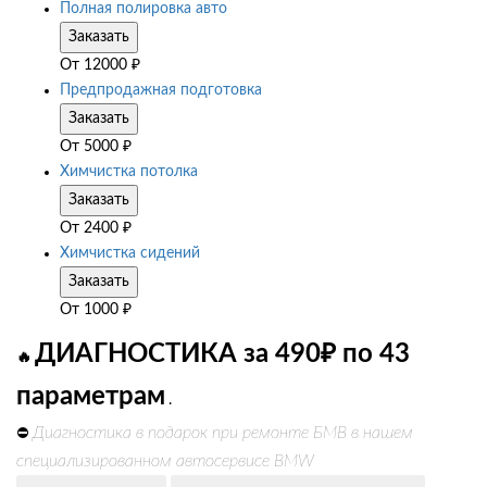
Полная полировка авто
Заказать
От
12000
₽
Предпродажная подготовка
Заказать
От
5000
₽
Химчистка потолка
Заказать
От
2400
₽
Химчистка сидений
Заказать
От
1000
₽
ДИАГНОСТИКА за 490₽ по 43
🔥
параметрам
.
Диагностика в подарок при ремонте БМВ в нашем
⛔
специализированном автосервисе BMW