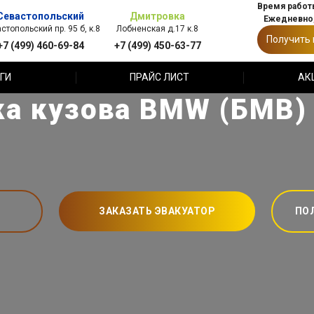
Время работы
Севастопольский
Дмитровка
Ежедневно,
стопольский пр. 95 б, к.8
Лобненская д.17 к.8
Получить
+7 (499) 460-69-84
+7 (499) 450-63-77
ГИ
ПРАЙС ЛИСТ
АК
а кузова BMW (БМВ)
ЗАКАЗАТЬ ЭВАКУАТОР
ПО