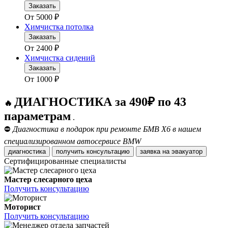
Заказать
От
5000
₽
Химчистка потолка
Заказать
От
2400
₽
Химчистка сидений
Заказать
От
1000
₽
ДИАГНОСТИКА за 490₽ по 43
🔥
параметрам
.
⛔
Диагностика в подарок при ремонте БМВ Х6 в нашем
специализированном автосервисе BMW
диагностика
получить консультацию
заявка на эвакуатор
Сертифицированные специалисты
Мастер слесарного цеха
Получить консультацию
Моторист
Получить консультацию