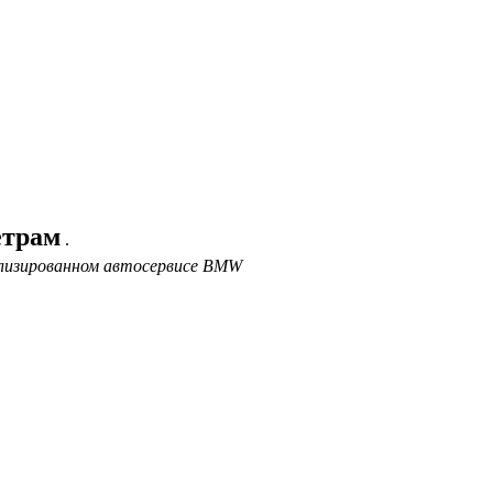
етрам
.
ализированном автосервисе BMW