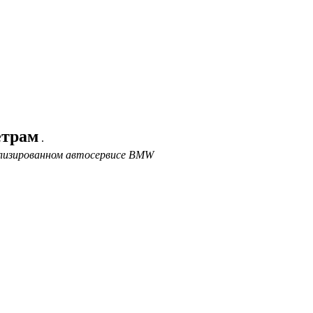
етрам
.
ализированном автосервисе BMW