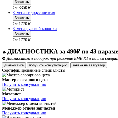
Заказать
От
3350
₽
Замена гидроусилителя
Заказать
От
1770
₽
Замена рулевой колонки
Заказать
От
1770
₽
ДИАГНОСТИКА за 490₽ по 43 парам
🔥
⛔
Диагностика в подарок при ремонте БМВ Х1 в нашем специ
диагностика
получить консультацию
заявка на эвакуатор
Сертифицированные специалисты
Мастер слесарного цеха
Получить консультацию
Моторист
Получить консультацию
Менеджер отдела запчастей
Получить консультацию