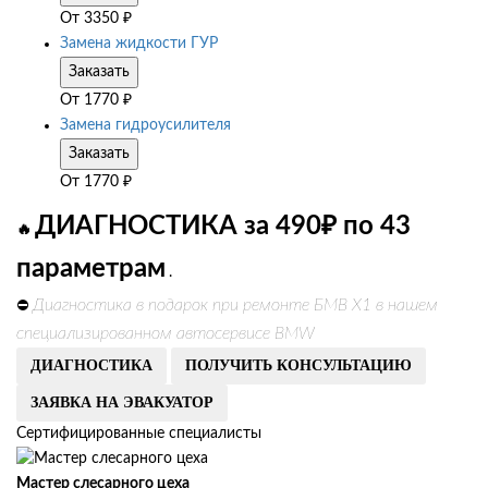
От
3350
₽
Замена жидкости ГУР
Заказать
От
1770
₽
Замена гидроусилителя
Заказать
От
1770
₽
ДИАГНОСТИКА за 490₽ по 43
🔥
параметрам
.
Диагностика в подарок при ремонте БМВ Х1 в нашем
⛔
специализированном автосервисе BMW
ДИАГНОСТИКА
ПОЛУЧИТЬ КОНСУЛЬТАЦИЮ
ЗАЯВКА НА ЭВАКУАТОР
Сертифицированные специалисты
Мастер слесарного цеха