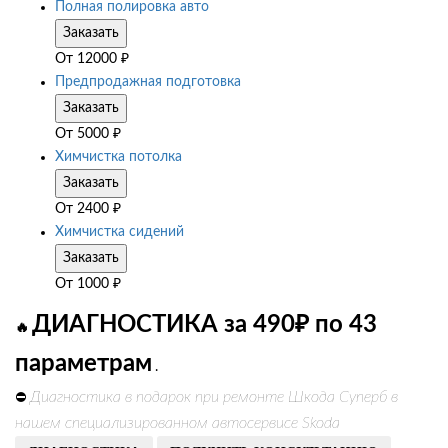
Полная полировка авто
Заказать
От
12000
₽
Предпродажная подготовка
Заказать
От
5000
₽
Химчистка потолка
Заказать
От
2400
₽
Химчистка сидений
Заказать
От
1000
₽
ДИАГНОСТИКА за 490₽ по 43
🔥
параметрам
.
Диагностика в подарок при ремонте Шкода Суперб в
⛔
нашем специализированном автосервисе Skoda