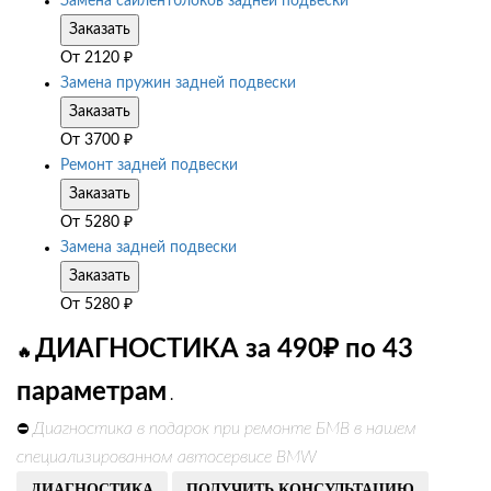
Замена сайлентблоков задней подвески
Заказать
От
2120
₽
Замена пружин задней подвески
Заказать
От
3700
₽
Ремонт задней подвески
Заказать
От
5280
₽
Замена задней подвески
Заказать
От
5280
₽
ДИАГНОСТИКА за 490₽ по 43
🔥
параметрам
.
Диагностика в подарок при ремонте БМВ в нашем
⛔
специализированном автосервисе BMW
ДИАГНОСТИКА
ПОЛУЧИТЬ КОНСУЛЬТАЦИЮ