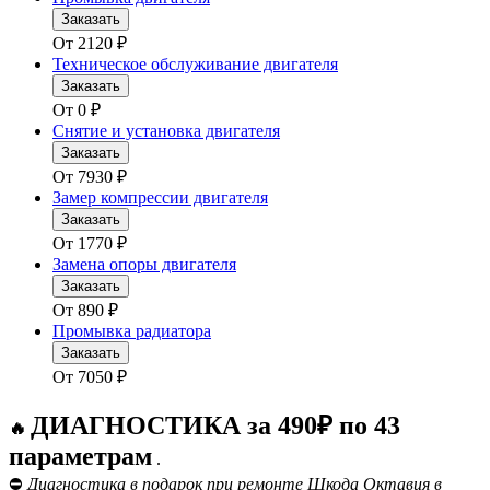
Заказать
От
2120
₽
Техническое обслуживание двигателя
Заказать
От
0
₽
Снятие и установка двигателя
Заказать
От
7930
₽
Замер компрессии двигателя
Заказать
От
1770
₽
Замена опоры двигателя
Заказать
От
890
₽
Промывка радиатора
Заказать
От
7050
₽
ДИАГНОСТИКА за 490₽ по 43
🔥
параметрам
.
⛔
Диагностика в подарок при ремонте Шкода Октавия в