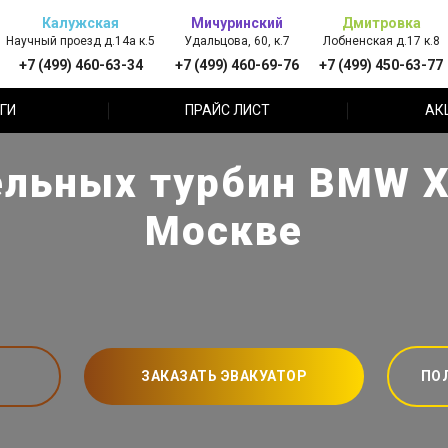
Калужская
Мичуринский
Дмитровка
Научный проезд д.14а к.5
Удальцова, 60, к.7
Лобненская д.17 к.8
+7 (499) 460-63-34
+7 (499) 460-69-76
+7 (499) 450-63-77
ГИ
ПРАЙС ЛИСТ
АК
льных турбин BMW X
Москве
ЗАКАЗАТЬ ЭВАКУАТОР
ПО