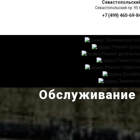
Севастопольски
Севастопольский пр. 95 б
+7 (499) 460-69-8
ГЛАВНАЯ
УСЛ
Техническое об
Ремонт тран
Ремонт дизельных
Ремонт хо
Ремонт тормозн
Детейл
Замена ст
Обслуживание 