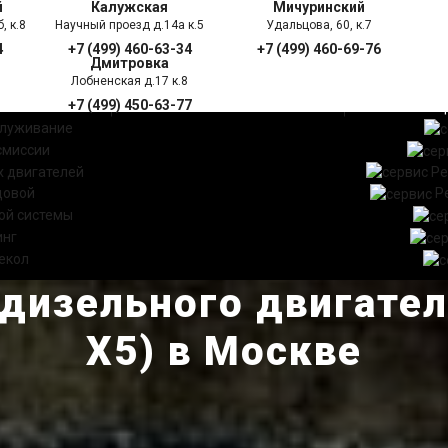
й
Калужская
Мичуринский
, к.8
Научный проезд д.14а к.5
Удальцова, 60, к.7
4
+7 (499) 460-63-34
+7 (499) 460-69-76
Дмитровка
Лобненская д.17 к.8
+7 (499) 450-63-77
УГИ
ПРАЙС ЛИСТ
АКЦ
служивание
смиссии
 двигателей
Ре
довой
Р
ой системы
инг
екол
дизельного двигате
Х5) в Москве