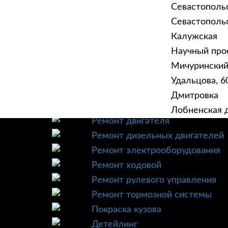
Севастополь
Севастопольск
Калужская
Научный прое
ГЛАВНАЯ
УСЛУ
Мичурински
Техническое обслуживание
Удальцова, 60
Диагностика
Дмитровка
Ремонт трансмиссии
Лобненская д
Ремонт двигателя
Ремонт дизельных двигателей
Ремонт электрооборудования
Ремонт ходовой
Ремонт рулевого управления
Ремонт тормозной системы
Покраска кузова
Детейлинг