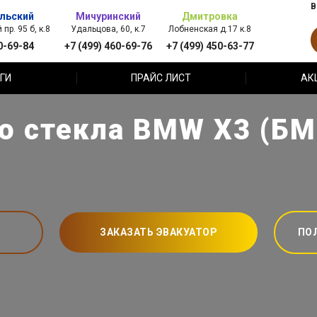
В
льский
Мичуринский
Дмитровка
пр. 95 б, к.8
Удальцова, 60, к.7
Лобненская д.17 к.8
0-69-84
+7 (499) 460-69-76
+7 (499) 450-63-77
ГИ
ПРАЙС ЛИСТ
АК
о стекла BMW X3 (БМ
ЗАКАЗАТЬ ЭВАКУАТОР
ПО