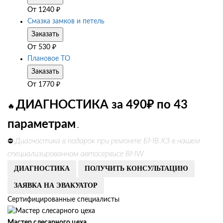
От
1240
₽
Смазка замков и петель
Заказать
От
530
₽
Плановое ТО
Заказать
От
1770
₽
ДИАГНОСТИКА за 490₽ по 43
🔥
параметрам
.
Диагностика в подарок при ремонте БМВ Х3 в нашем
⛔
специализированном автосервисе BMW
ДИАГНОСТИКА
ПОЛУЧИТЬ КОНСУЛЬТАЦИЮ
ЗАЯВКА НА ЭВАКУАТОР
Сертифицированные специалисты
Мастер слесарного цеха