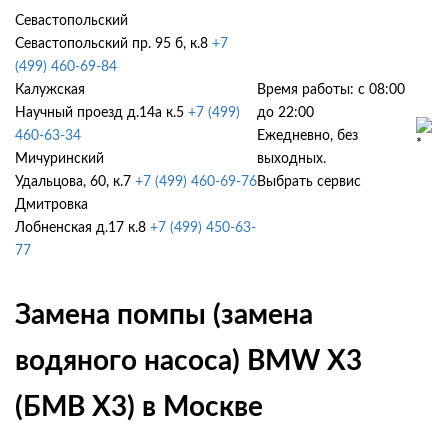
Севастопольский
Севастопольский пр. 95 б, к.8
+7
(499) 460-69-84
Калужская
Время работы: с 08:00
Научный проезд д.14а к.5
+7 (499)
до 22:00
460-63-34
Ежедневно, без
Мичуринский
выходных.
Удальцова, 60, к.7
+7 (499) 460-69-76
Выбрать сервис
Дмитровка
Лобненская д.17 к.8
+7 (499) 450-63-
77
Замена помпы (замена
водяного насоса) BMW X3
(БМВ Х3) в Москве