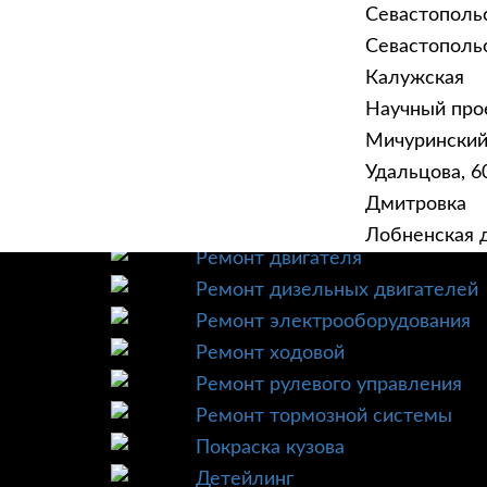
Севастополь
Севастопольск
Калужская
Научный прое
ГЛАВНАЯ
УСЛУ
Мичурински
Техническое обслуживание
Удальцова, 60
Диагностика
Дмитровка
Ремонт трансмиссии
Лобненская д
Ремонт двигателя
Ремонт дизельных двигателей
Ремонт электрооборудования
Ремонт ходовой
Ремонт рулевого управления
Ремонт тормозной системы
Покраска кузова
Детейлинг