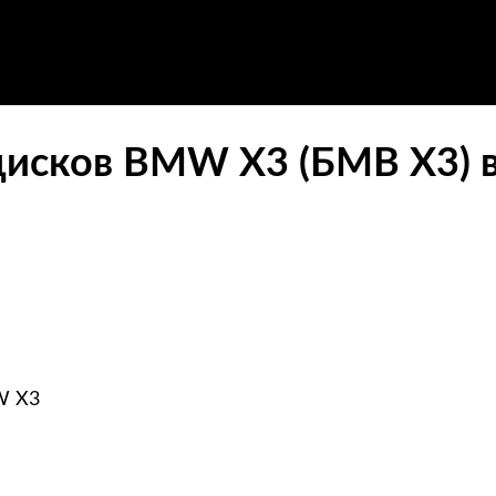
дисков BMW X3 (БМВ Х3) 
W X3