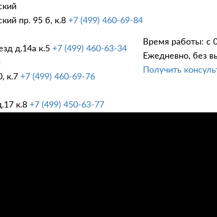
ский
ий пр. 95 б, к.8
+7 (499) 460-69-84
Время работы: с 0
зд д.14а к.5
+7 (499) 460-63-34
Ежедневно, без в
ГИ
ПРАЙС ЛИСТ
АК
й
Получить консул
, к.7
+7 (499) 460-69-76
.17 к.8
+7 (499) 450-63-77