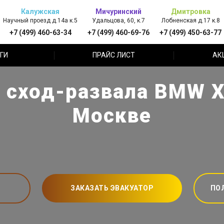
Калужская
Мичуринский
Дмитровка
Научный проезд д.14а к.5
Удальцова, 60, к.7
Лобненская д.17 к.8
+7 (499) 460-63-34
+7 (499) 460-69-76
+7 (499) 450-63-77
ГИ
ПРАЙС ЛИСТ
АК
 сход-развала BMW X
Москве
ЗАКАЗАТЬ ЭВАКУАТОР
ПО