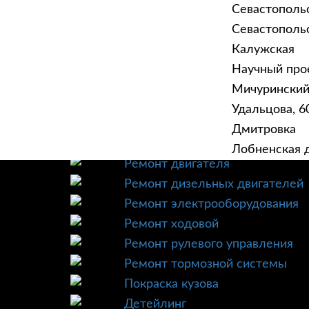
Севастополь
Севастопольск
Калужская
Научный прое
ГЛАВНАЯ
УСЛУ
Мичурински
Техническое обслуживание
Удальцова, 60
Диагностика
Дмитровка
Ремонт трансмиссии
Лобненская д
Ремонт двигателя
Ремонт дизельных двигателей
Ремонт электрооборудования
Ремонт ходовой
Ремонт рулевого управления
Ремонт тормозной системы
Покраска кузова
Детейлинг