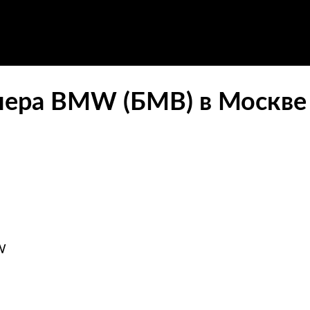
нера BMW (БМВ) в Москве
W