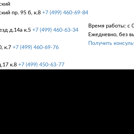
ский
ий пр. 95 б, к.8
+7 (499) 460-69-84
Время работы: с 0
зд д.14а к.5
+7 (499) 460-63-34
Ежедневно, без в
ГИ
ПРАЙС ЛИСТ
АК
й
Получить консул
, к.7
+7 (499) 460-69-76
.17 к.8
+7 (499) 450-63-77