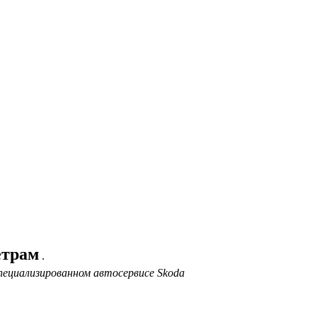
етрам
.
пециализированном автосервисе Skoda