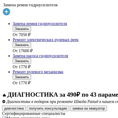
Замена ремня гидроусилителя
Замена ремня гидроусилителя
Заказать
От
7050
₽
Ремонт электрических рулевых реек
Заказать
От
17600
₽
Замена насоса гидроусилителя
Заказать
От
1770
₽
Ремонт рулевого механизма
Заказать
От
1770
₽
ДИАГНОСТИКА за 490₽ по 43 парам
🔥
⛔
Диагностика в подарок при ремонте Шкода Рапид в нашем с
диагностика
получить консультацию
заявка на эвакуатор
Сертифицированные специалисты