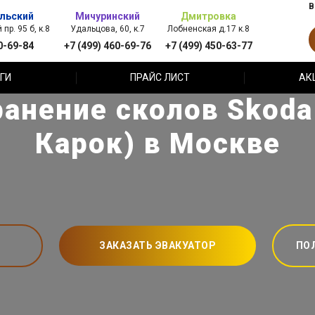
В
льский
Мичуринский
Дмитровка
пр. 95 б, к.8
Удальцова, 60, к.7
Лобненская д.17 к.8
0-69-84
+7 (499) 460-69-76
+7 (499) 450-63-77
ГИ
ПРАЙС ЛИСТ
АК
ранение сколов Skoda
Карок) в Москве
ЗАКАЗАТЬ ЭВАКУАТОР
ПО