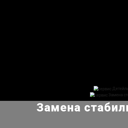
Детейл
Замена ст
Замена стабил