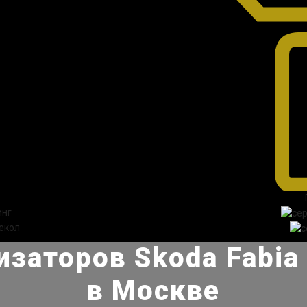
инг
екол
изаторов Skoda Fabia
в Москве