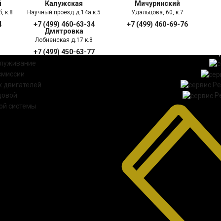
й
Калужская
Мичуринский
, к.8
Научный проезд д.14а к.5
Удальцова, 60, к.7
4
+7 (499) 460-63-34
+7 (499) 460-69-76
Дмитровка
Лобненская д.17 к.8
+7 (499) 450-63-77
УГИ
ПРАЙС ЛИСТ
АКЦ
служивание
смиссии
 двигателей
Ре
довой
Р
ой системы