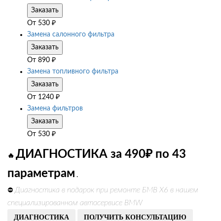
Заказать
От
530
₽
Замена салонного фильтра
Заказать
От
890
₽
Замена топливного фильтра
Заказать
От
1240
₽
Замена фильтров
Заказать
От
530
₽
ДИАГНОСТИКА за 490₽ по 43
🔥
параметрам
.
Диагностика в подарок при ремонте БМВ Х6 в нашем
⛔
специализированном автосервисе BMW
ДИАГНОСТИКА
ПОЛУЧИТЬ КОНСУЛЬТАЦИЮ