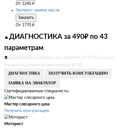
От
1240
₽
Экспресс-замена масла
Заказать
От
1770
₽
ДИАГНОСТИКА за 490₽ по 43
🔥
параметрам
.
Диагностика в подарок при ремонте БМВ Х5 в нашем
⛔
специализированном автосервисе BMW
ДИАГНОСТИКА
ПОЛУЧИТЬ КОНСУЛЬТАЦИЮ
ЗАЯВКА НА ЭВАКУАТОР
Сертифицированные специалисты
Мастер слесарного цеха
Получить консультацию
Моторист