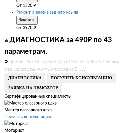
От
1320
₽
Ремонт и замена заднего крыла
Заказать
От
3970
₽
ДИАГНОСТИКА за 490₽ по 43
🔥
параметрам
.
Диагностика в подарок при ремонте БМВ Х5 в нашем
⛔
специализированном автосервисе BMW
ДИАГНОСТИКА
ПОЛУЧИТЬ КОНСУЛЬТАЦИЮ
ЗАЯВКА НА ЭВАКУАТОР
Сертифицированные специалисты
Мастер слесарного цеха
Получить консультацию
Моторист