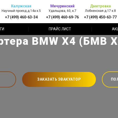
Калужская
Мичуринский
Дмитровка
Научный проезд д.14а к.5
Удальцова, 60, к.7
Лобненская д.17 к.8
+7 (499) 460-63-34
+7 (499) 460-69-76
+7 (499) 450-63-77
ГИ
ПРАЙС ЛИСТ
АК
ртера BMW X4 (БМВ Х
ЗАКАЗАТЬ ЭВАКУАТОР
ПО