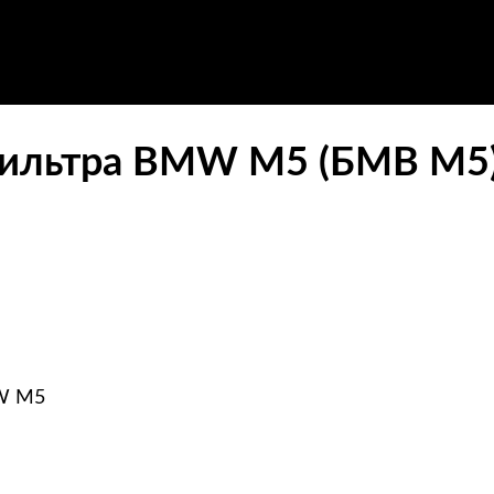
фильтра BMW M5 (БМВ М5)
MW M5