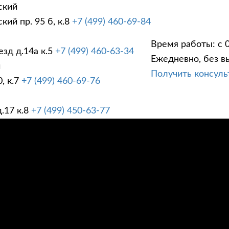
ский
ий пр. 95 б, к.8
+7 (499) 460-69-84
Время работы: с 0
зд д.14а к.5
+7 (499) 460-63-34
Ежедневно, без в
ГИ
ПРАЙС ЛИСТ
АК
й
Получить консул
, к.7
+7 (499) 460-69-76
.17 к.8
+7 (499) 450-63-77