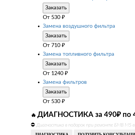
Заказать
От
530
₽
Замена воздушного фильтра
Заказать
От
710
₽
Замена топливного фильтра
Заказать
От
1240
₽
Замена фильтров
Заказать
От
530
₽
ДИАГНОСТИКА за 490₽ по 
🔥
⛔
Диагностика в подарок при ремонте БМВ М5 
ДИАГНОСТИКА
ПОЛУЧИТЬ КОНСУЛЬТАЦ