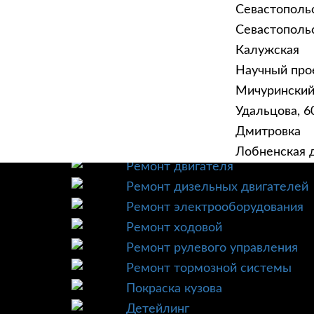
Севастополь
Севастопольск
Калужская
Научный прое
ГЛАВНАЯ
УСЛУ
Мичурински
Техническое обслуживание
Удальцова, 60
Диагностика
Дмитровка
Ремонт трансмиссии
Лобненская д
Ремонт двигателя
Ремонт дизельных двигателей
Ремонт электрооборудования
Ремонт ходовой
Ремонт рулевого управления
Ремонт тормозной системы
Покраска кузова
Детейлинг